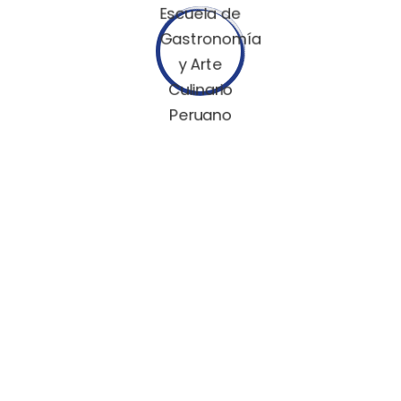
En Egap apostamos por la enseñanza diferente y de
calidad, basándose en tres pilares fundamentales para
ello: Disciplina, Técnica y Cultura. Además impulsamos
el desarrollo y crecimiento turístico y la
internacionalización de la gastronomía peruana.
CARRERAS
Cocina Profesional
Pastelería